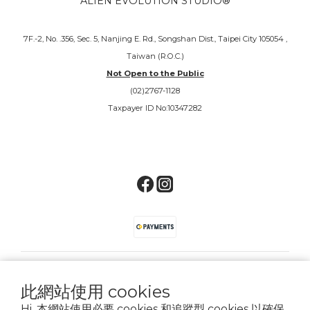
ALIEN EVOLUTION STUDIO®
7F.-2, No. .356, Sec. 5, Nanjing E. Rd., Songshan Dist., Taipei City 105054 ,
Taiwan (R.O.C.)
Not Open to the Public
(02)2767-1128
Taxpayer ID No:10347282
$
TWD
此網站使用 cookies
Hi, 本網站使用必要 cookies 和追蹤型 cookies 以確保