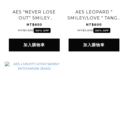
AES “NEVER LOSE
AES LEOPARD "
OUT” SMILEY
SMILEY/LOVE " TANGA
TRUCKER HAT
BRIEFS / 3-PACK
NT$650
NT$600
NT$1,300
NT$1,200
50% OFF
50% OFF
加入購物車
加入購物車