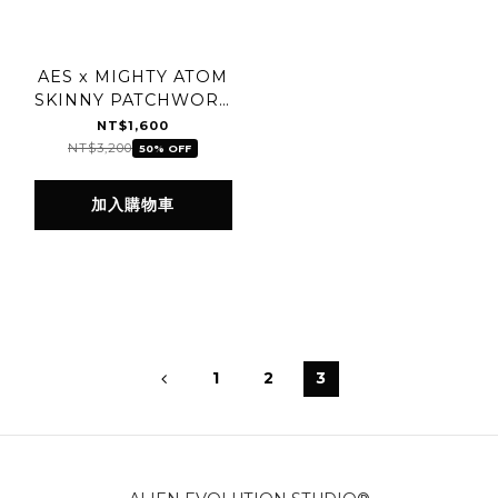
AES x MIGHTY ATOM
SKINNY PATCHWORK
JEANS
NT$1,600
NT$3,200
50% OFF
加入購物車
1
2
3