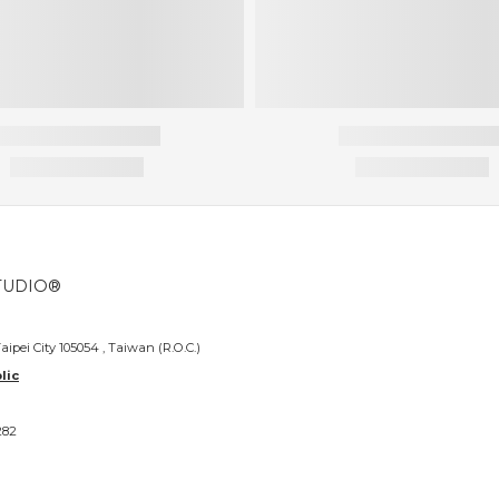
TUDIO®
Taipei City 105054 , Taiwan (R.O.C.)
lic
282