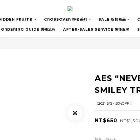
BIDDEN FRUIT®
CROSSOVER 聯名系列
SALE 折扣商品
C
ORDERING GUIDE 購物流程
AFTER-SALES SERVICE 售後服務
AES “NEV
SMILEY T
【2021 S/S - 50%OFF 】
NT$650
NT$1,30
顏色
: Black