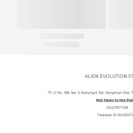
ALIEN EVOLUTION S
7F.-2, No. .356, Sec. 5, Nanjing E. Rd., Songshan Dist., 
Not Open to the Pub
(02)2767-1128
Taxpayer ID No:10347