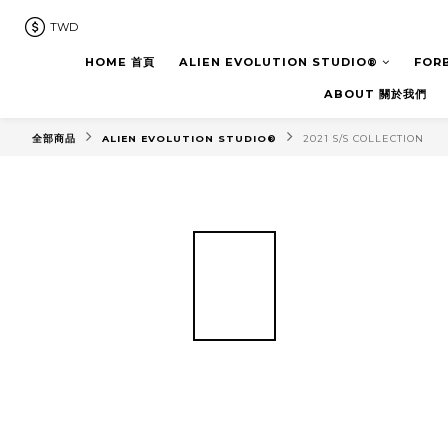
TWD
HOME 首頁
ALIEN EVOLUTION STUDIO®
FOR
ABOUT 關於我們
全部商品
ALIEN EVOLUTION STUDIO®
2021 S/S COLLECTION