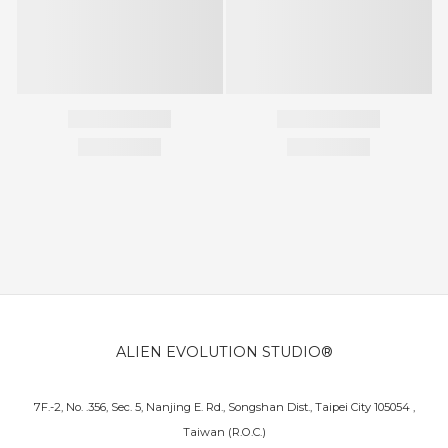
ALIEN EVOLUTION STUDIO®
7F.-2, No. .356, Sec. 5, Nanjing E. Rd., Songshan Dist., Taipei City 105054 ,
Taiwan (R.O.C.)