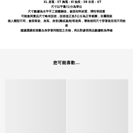
XL 肩寬：57 胸寬 : 61 袖長：58 衣長：67
尺寸以平量/公分為單位
尺寸數據為水平手工測量關係，會因布料材質、彈性等因素
可能會與實品尺寸略有誤差，誤差值正負3公分為正常範圍，非屬瑕疵
個人體型不同，會因骨架、身高、身形(圓或扁身)等差異，導致相同尺寸穿著後呈現不同效
果
建議選購前測量自身穿著同類型之衣物，再比對參照商品數據較為準確
您可能喜歡...