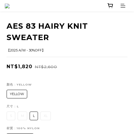
AES 83 HAIRY KNIT
SWEATER
【2025 A/W - 30%OFF】
NT$1,820
NT$2,600
顏色
: YELLOW
YELLOW
尺寸
: L
S
M
L
XL
材質
: 100% NYLON