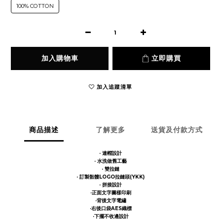
100% COTTON
加入購物車
立即購買
加入追蹤清單
商品描述
了解更多
送貨及付款方式
· 連帽設計
· 水洗做舊工藝
· 雙拉鏈
· 訂製骷髏LOGO拉鏈頭(YKK)
· 拼接設計
·正面文字圖樣印刷
·背後文字電繡
·右後口袋AES織標
·下擺不收邊設計