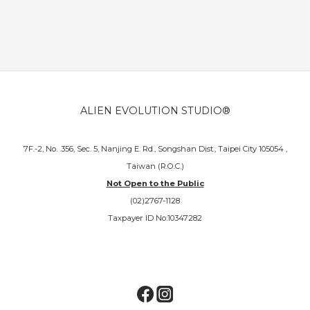
ALIEN EVOLUTION STUDIO®
7F.-2, No. .356, Sec. 5, Nanjing E. Rd., Songshan Dist., Taipei City 105054 ,
Taiwan (R.O.C.)
Not Open to the Public
(02)2767-1128
Taxpayer ID No:10347282