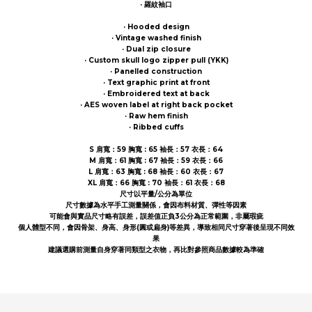
· 羅紋袖口
· Hooded design
· Vintage washed finish
· Dual zip closure
· Custom skull logo zipper pull (YKK)
· Panelled construction
· Text graphic print at front
· Embroidered text at back
· AES woven label at right back pocket
· Raw hem finish
· Ribbed cuffs
S 肩寬：59 胸寬 : 65 袖長：57 衣長：64
M 肩寬：61 胸寬 : 67 袖長：59 衣長：66
L 肩寬：63 胸寬 : 68 袖長：60 衣長：67
XL 肩寬：66 胸寬 : 70 袖長：61 衣長：68
尺寸以平量/公分為單位
尺寸數據為水平手工測量關係，會因布料材質、彈性等因素
可能會與實品尺寸略有誤差，誤差值正負3公分為正常範圍，非屬瑕疵
個人體型不同，會因骨架、身高、身形(圓或扁身)等差異，導致相同尺寸穿著後呈現不同效
果
建議選購前測量自身穿著同類型之衣物，再比對參照商品數據較為準確