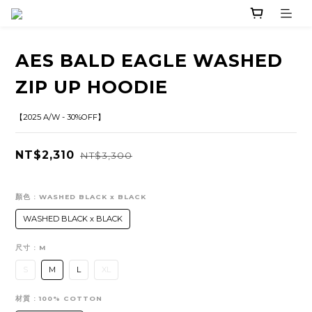
AES BALD EAGLE WASHED
ZIP UP HOODIE
【2025 A/W - 30%OFF】
NT$2,310
NT$3,300
顏色
: WASHED BLACK x BLACK
WASHED BLACK x BLACK
尺寸
: M
S
M
L
XL
材質
: 100% COTTON