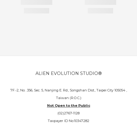
ALIEN EVOLUTION STUDIO®
7F.-2, No. .356, Sec. 5, Nanjing E. Rd., Songshan Dist., Taipei City 105054 ,
Taiwan (R.O.C.)
Not Open to the Public
(02)2767-1128
Taxpayer ID No:10347282