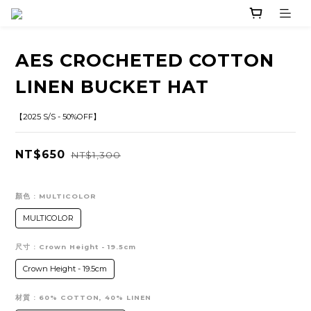
AES CROCHETED COTTON
LINEN BUCKET HAT
【2025 S/S - 50%OFF】
NT$650
NT$1,300
顏色
: MULTICOLOR
MULTICOLOR
尺寸
: Crown Height - 19.5cm
Crown Height - 19.5cm
材質
: 60% COTTON, 40% LINEN