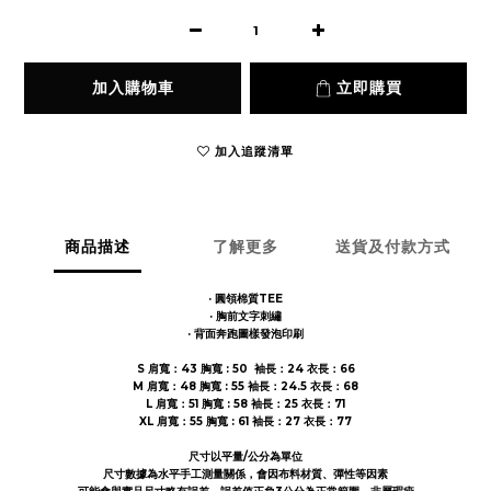
加入購物車
立即購買
加入追蹤清單
商品描述
了解更多
送貨及付款方式
· 圓領棉質TEE
· 胸前文字刺繡
· 背面奔跑圖樣發泡印刷
S 肩寬：43 胸寬 : 50 袖長：24 衣長：66
M 肩寬：48 胸寬 : 55 袖長：24.5 衣長：68
L 肩寬：51 胸寬 : 58 袖長：25 衣長：71
XL 肩寬：55 胸寬 : 61 袖長：27 衣長：77
尺寸以平量/公分為單位
尺寸數據為水平手工測量關係，會因布料材質、彈性等因素