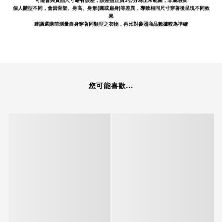
可能會與實品尺寸略有誤差，誤差值正負3公分為正常範圍，非屬瑕疵
個人體型不同，會因骨架、身高、身形(圓或扁身)等差異，導致相同尺寸穿著後呈現不同效
果
建議選購前測量自身穿著同類型之衣物，再比對參照商品數據較為準確
您可能喜歡...