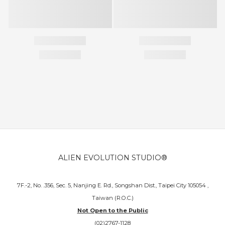
ALIEN EVOLUTION STUDIO®
7F.-2, No. .356, Sec. 5, Nanjing E. Rd., Songshan Dist., Taipei City 105054 ,
Taiwan (R.O.C.)
Not Open to the Public
(02)2767-1128