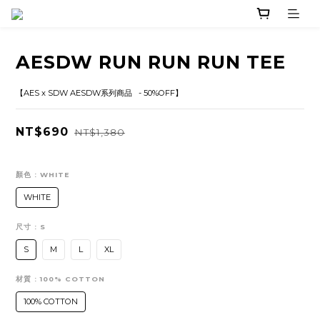
AESDW RUN RUN RUN TEE
【AES x SDW AESDW系列商品   - 50%OFF】
NT$690
NT$1,380
顏色
: WHITE
WHITE
尺寸
: S
S
M
L
XL
材質
: 100% COTTON
100% COTTON