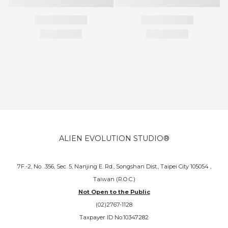
ALIEN EVOLUTION STUDIO®
7F.-2, No. .356, Sec. 5, Nanjing E. Rd., Songshan Dist., Taipei City 105054 ,
Taiwan (R.O.C.)
Not Open to the Public
(02)2767-1128
Taxpayer ID No:10347282