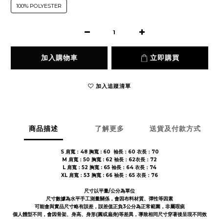
100% POLYESTER
加入購物車
立即購買
加入追蹤清單
商品描述
了解更多
送貨及付款方式
S 肩寬：48 胸寬 : 60 袖長：60 衣長：70
M 肩寬：50 胸寬 : 62 袖長：62衣長：72
L 肩寬：52 胸寬 : 65 袖長：64 衣長：74
XL 肩寬：53 胸寬 : 66 袖長：65 衣長：76
尺寸以平量/公分為單位
尺寸數據為水平手工測量關係，會因布料材質、彈性等因素
可能會與實品尺寸略有誤差，誤差值正負3公分為正常範圍，非屬瑕疵
個人體型不同，會因骨架、身高、身形(圓或扁身)等差異，導致相同尺寸穿著後呈現不同效