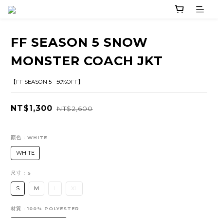
FF SEASON 5 SNOW
MONSTER COACH JKT
【FF SEASON 5 - 50%OFF】
NT$1,300
NT$2,600
顏色
: WHITE
WHITE
尺寸
: S
S
M
L
XL
材質
: 100% POLYESTER